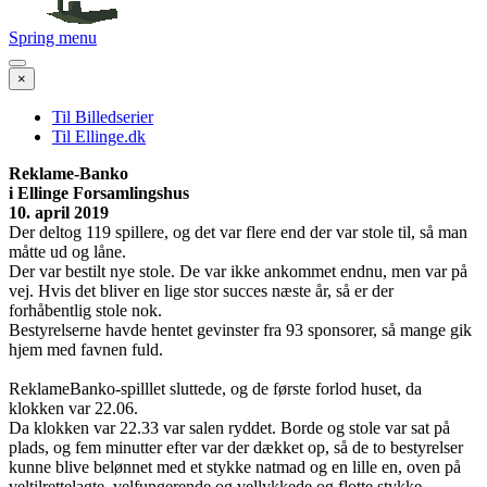
Spring menu
×
Til Billedserier
Til Ellinge.dk
Reklame-Banko
i Ellinge Forsamlingshus
10. april 2019
Der deltog 119 spillere, og det var flere end der var stole til, så man
måtte ud og låne.
Der var bestilt nye stole. De var ikke ankommet endnu, men var på
vej. Hvis det bliver en lige stor succes næste år, så er der
forhåbentlig stole nok.
Bestyrelserne havde hentet gevinster fra 93 sponsorer, så mange gik
hjem med favnen fuld.
ReklameBanko-spilllet sluttede, og de første forlod huset, da
klokken var 22.06.
Da klokken var 22.33 var salen ryddet. Borde og stole var sat på
plads, og fem minutter efter var der dækket op, så de to bestyrelser
kunne blive belønnet med et stykke natmad og en lille en, oven på
veltilrettelagte, velfungerende og vellykkede og flotte stykke